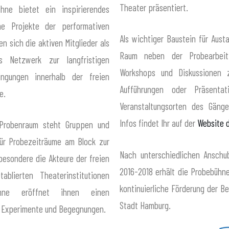
Theater präsentiert.
ühne bietet ein inspirierendes
che Projekte der performativen
Als wichtiger Baustein für Aust
n sich die aktiven Mitglieder als
Raum neben der Probearbeit 
ves Netzwerk zur langfristigen
Workshops und Diskussionen 
ingungen innerhalb der freien
Aufführungen oder Präsenta
e.
Veranstaltungsorten des Gänge
Infos findet Ihr auf der
Website 
 Probenraum steht Gruppen und
 für Probezeiträume am Block zur
Nach unterschiedlichen Anschu
besondere die Akteure der freien
2016-2018 erhält die Probebühne
ablierten Theaterinstitutionen
kontinuierliche Förderung der Be
ühne eröffnet ihnen einen
Stadt Hamburg.
, Experimente und Begegnungen.