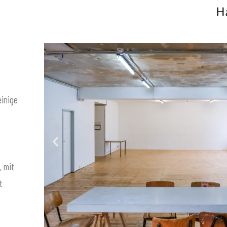
einige
, mit
t